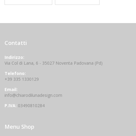
Contatti
Indirizzo:
Via Col di Lana, 6 - 35027 Noventa Padovana (Pd)
Telefono:
+39 335 1330129
Email:
info@chiarodilunadesign.com
P.IVA:
03490810284
Menu Shop